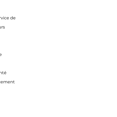
rvice de
urs
e
nté
acement