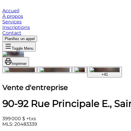
Accueil
À propos
Services
Inscriptions
Contact
Planifiez un appel
Toggle Menu
Imprimer
+
41
Vente d'entreprise
90-92 Rue Principale E., S
399 000 $ +txs
MLS: 20483339