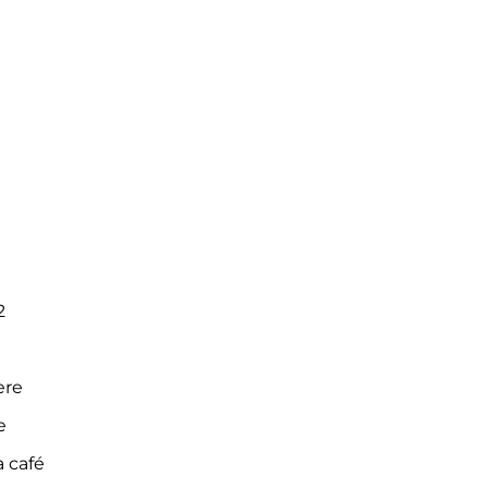
2
ere
e
 café