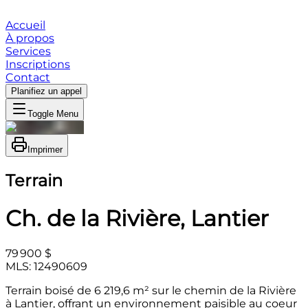
Accueil
À propos
Services
Inscriptions
Contact
Planifiez un appel
Toggle Menu
Imprimer
Terrain
Ch. de la Rivière, Lantier
79 900 $
MLS: 12490609
Terrain boisé de 6 219,6 m² sur le chemin de la Rivière
à Lantier, offrant un environnement paisible au coeur