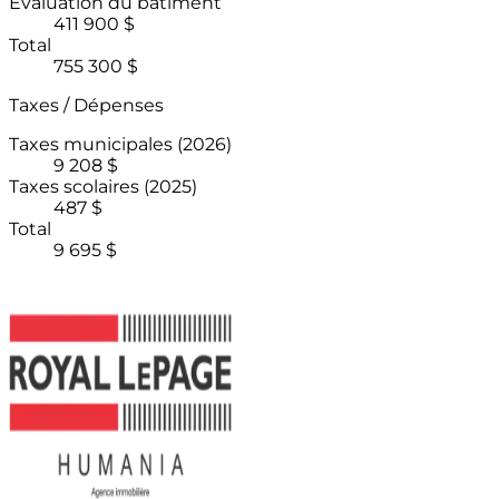
Évaluation du bâtiment
411 900 $
Total
755 300 $
Taxes / Dépenses
Taxes municipales
(2026)
9 208 $
Taxes scolaires
(2025)
487 $
Total
9 695 $