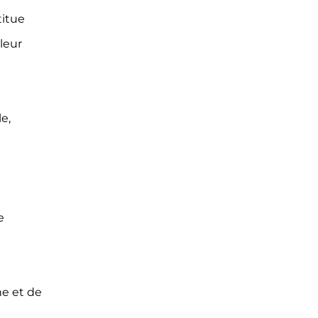
titue
leur
e,
e
e et de