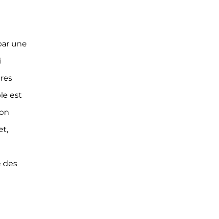
par une
i
tres
le est
ion
et,
e des