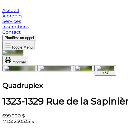
Accueil
À propos
Services
Inscriptions
Contact
Planifiez un appel
Toggle Menu
Imprimer
+
57
Quadruplex
1323-1329 Rue de la Sapiniè
699 000 $
MLS: 25053319