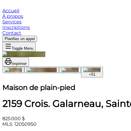
Accueil
À propos
Services
Inscriptions
Contact
Planifiez un appel
Toggle Menu
Imprimer
+
51
Maison de plain-pied
2159 Crois. Galarneau, Sain
825 000 $
MLS: 12050950