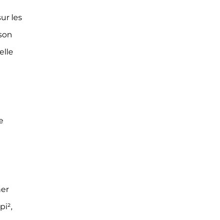
ur les
 son
elle
e
er
pi²,