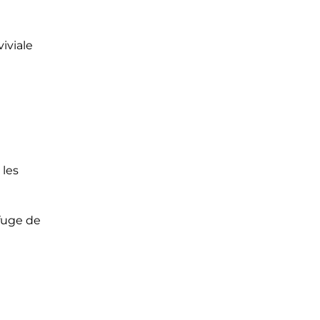
iviale
 les
fuge de