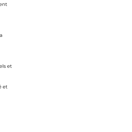
ment
a
ls et
é et