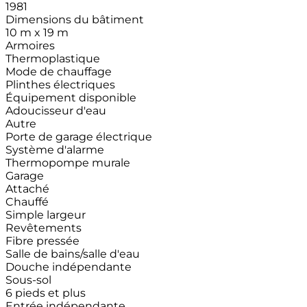
1981
Dimensions du bâtiment
10 m x 19 m
Armoires
Thermoplastique
Mode de chauffage
Plinthes électriques
Équipement disponible
Adoucisseur d'eau
Autre
Porte de garage électrique
Système d'alarme
Thermopompe murale
Garage
Attaché
Chauffé
Simple largeur
Revêtements
Fibre pressée
Salle de bains/salle d'eau
Douche indépendante
Sous-sol
6 pieds et plus
Entrée indépendante