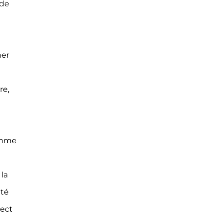
 de
her
re,
omme
la
uté
pect