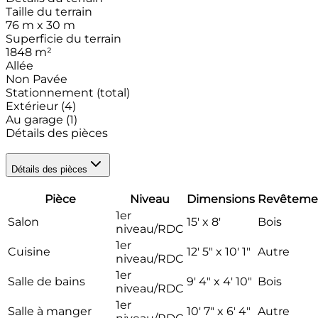
Taille du terrain
76 m x 30 m
Superficie du terrain
1848
m²
Allée
Non Pavée
Stationnement (total)
Extérieur
(4)
Au garage
(1)
Détails des pièces
Détails des pièces
Pièce
Niveau
Dimensions
Revêteme
1er
Salon
15' x 8'
Bois
niveau/RDC
1er
Cuisine
12' 5" x 10' 1"
Autre
niveau/RDC
1er
Salle de bains
9' 4" x 4' 10"
Bois
niveau/RDC
1er
Salle à manger
10' 7" x 6' 4"
Autre