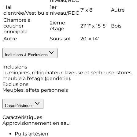
niveau/RDC
Hall
1er
7' x 8'
Autre
d'entrée/Vestibule
niveau/RDC
Chambre à
2ième
coucher
21' 1" x 15' 5"
Bois
étage
principale
Autre
Sous-sol
20' x 14'
Inclusions & Exclusions
Inclusions
Luminaires, réfrigérateur, laveuse et sécheuse, stores,
meuble à l'étage (penderie).
Exclusions
Meubles, effets personnels
Caractéristiques
Caractéristiques
Approvisionnement en eau
Puits artésien