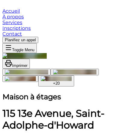
Accueil
À propos
Services
Inscriptions
Contact
Planifiez un appel
Toggle Menu
Imprimer
+
20
Maison à étages
115 13e Avenue, Saint-
Adolphe-d'Howard