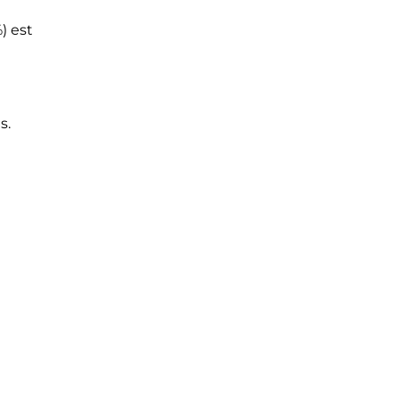
) est
s.