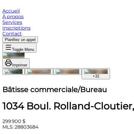
Accueil
À propos
Services
Inscriptions
Contact
Planifiez un appel
Toggle Menu
Imprimer
+
32
Bâtisse commerciale/Bureau
1034 Boul. Rolland-Cloutier,
299 900 $
MLS: 28803684